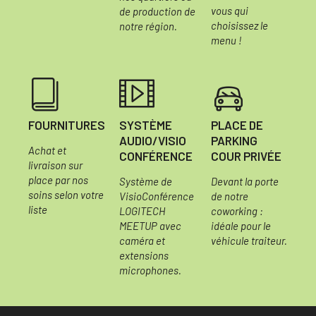
vous qui
de production de
choisissez le
notre région.
menu !
FOURNITURES
SYSTÈME
PLACE DE
AUDIO/VISIO
PARKING
Achat et
CONFÉRENCE
COUR PRIVÉE
livraison sur
place par nos
Système de
Devant la porte
soins selon votre
VisioConférence
de notre
liste
LOGITECH
coworking :
MEETUP avec
idéale pour le
caméra et
véhicule traiteur.
extensions
microphones.