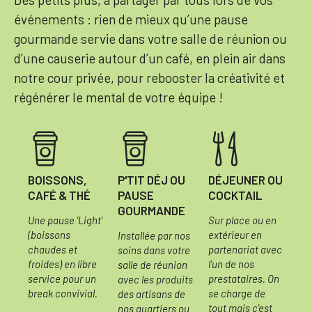
événements : rien de mieux qu’une pause
gourmande servie dans votre salle de réunion ou
d’une causerie autour d’un café, en plein air dans
notre cour privée, pour rebooster la créativité et
régénérer le mental de votre équipe !
BOISSONS,
P'TIT DÉJ OU
DÉJEUNER OU
CAFÉ & THÉ
PAUSE
COCKTAIL
GOURMANDE
Une pause 'Light'
Sur place ou en
(boissons
extérieur en
Installée par nos
chaudes et
partenariat avec
soins dans votre
froides) en libre
l'un de nos
salle de réunion
service pour un
prestataires. On
avec les produits
break convivial.
se charge de
des artisans de
tout mais c'est
nos quartiers ou